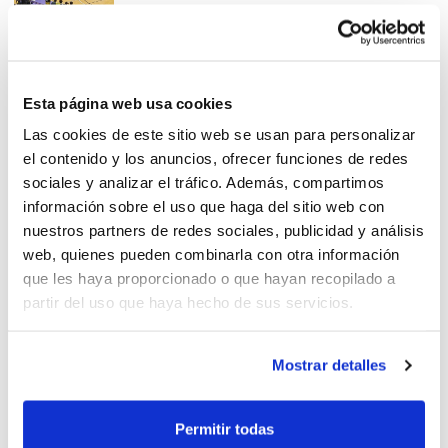
EBA: CB Puerto Sagunto
Esta página web usa cookies
consigue plaza en la Fase
Las cookies de este sitio web se usan para personalizar
Final
el contenido y los anuncios, ofrecer funciones de redes
sociales y analizar el tráfico. Además, compartimos
información sobre el uso que haga del sitio web con
nuestros partners de redes sociales, publicidad y análisis
web, quienes pueden combinarla con otra información
EBA: Refitel Bàsquet Llíria es
que les haya proporcionado o que hayan recopilado a
el campeón de la Conferencia
partir del uso que haya hecho de sus servicios.
E
Mostrar detalles
Liga EBA: Finales Conferencia
Permitir todas
E en Gandía