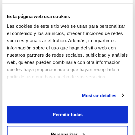
Ciudad de Huelva
Esta página web usa cookies
Las cookies de este sitio web se usan para personalizar
Jornada 3. Sábado 13 de mayo
el contenido y los anuncios, ofrecer funciones de redes
17:00h – CB Puerto Sagunto – Pajarraco CB
sociales y analizar el tráfico. Además, compartimos
Sant Feliuenc
información sobre el uso que haga del sitio web con
nuestros partners de redes sociales, publicidad y análisis
19:00h – Ciudad de Huelva – Uros de Rivas
web, quienes pueden combinarla con otra información
que les haya proporcionado o que hayan recopilado a
partir del uso que haya hecho de sus servicios.
HUELVA – GRUPO 2
Mostrar detalles
Jornada 1. Jueves 11 de mayo
Permitir todas
13:00h – Huelva Comercio Viridis – Refitel
Bàsquet Lliria
Personalizar