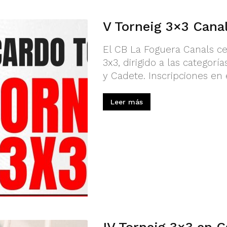
V Torneig 3×3 Cana
El CB La Foguera Canals ce
3x3, dirigido a las categorí
y Cadete. Inscripciones en 
Leer más