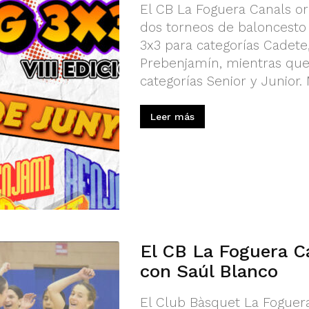
El CB La Foguera Canals or
dos torneos de baloncesto 3
3x3 para categorías Cadete, 
Prebenjamín, mientras que 
categorías Senior y Junior. 
Leer más
El CB La Foguera C
con Saúl Blanco
El Club Bàsquet La Foguera