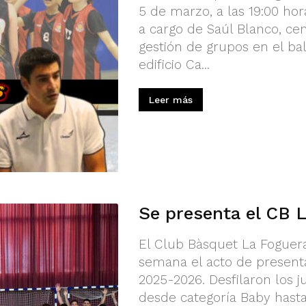
5 de marzo, a las 19:00 ho
a cargo de Saúl Blanco, cen
gestión de grupos en el bal
edificio Ca...
Leer más
Se presenta el CB 
El Club Bàsquet La Foguera
semana el acto de present
2025-2026. Desfilaron los j
desde categoría Baby hasta