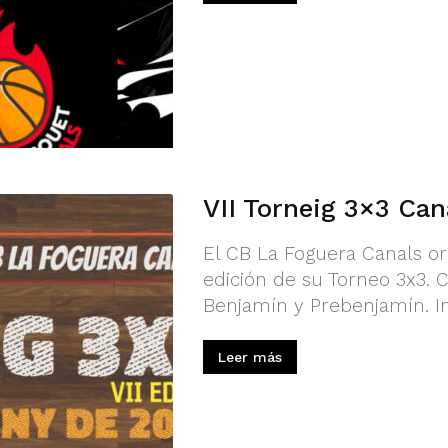
VII Torneig 3×3 Can
El CB La Foguera Canals or
edición de su Torneo 3x3. Ca
Benjamín y Prebenjamín. In
Leer más