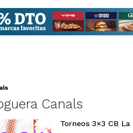
als
Foguera Canals
Torneos 3×3 CB La 