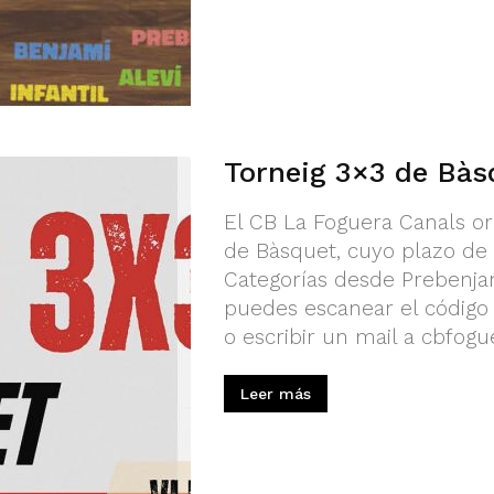
Torneig 3×3 de Bàs
El CB La Foguera Canals org
de Bàsquet, cuyo plazo de in
Categorías desde Prebenjam
puedes escanear el código 
o escribir un mail a
cbfogu
Leer más