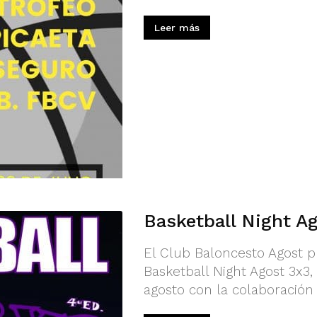
Leer más
Basketball Night A
El Club Baloncesto Agost p
Basketball Night Agost 3x3
agosto con la colaboración