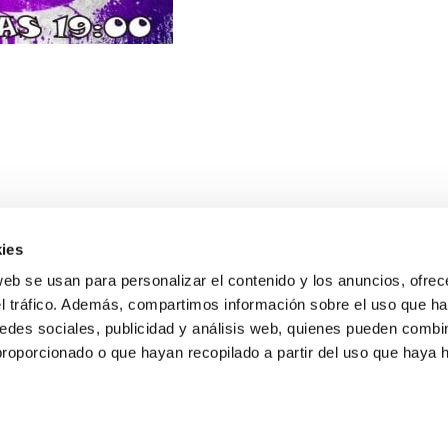
ies
web se usan para personalizar el contenido y los anuncios, ofrec
el tráfico. Además, compartimos información sobre el uso que ha
edes sociales, publicidad y análisis web, quienes pueden combin
proporcionado o que hayan recopilado a partir del uso que haya
E NOSOTROS
LLON
MAYOR 100 3º 17ª
IA
MONESTIR DE POBLET 14 1ª 3º