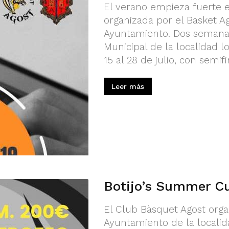
El verano empieza fuerte e
organizada por el Basket A
Ayuntamiento. Dos semanas
Municipal de la localidad l
15 al 28 de julio, con semif
Leer más
Botijo’s Summer C
El Club Bàsquet Agost orga
Ayuntamiento de la localid