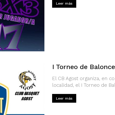
Leer más
I Torneo de Balonce
El CB Agost organiza, en c
localidad, el I Torneo de Ba
Leer más