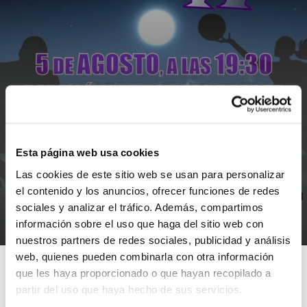
Esta página web usa cookies
Las cookies de este sitio web se usan para personalizar
NOTICIAS
el contenido y los anuncios, ofrecer funciones de redes
Basketball Night Agost 3×3
sociales y analizar el tráfico. Además, compartimos
información sobre el uso que haga del sitio web con
28/07/2017
nuestros partners de redes sociales, publicidad y análisis
web, quienes pueden combinarla con otra información
que les haya proporcionado o que hayan recopilado a
partir del uso que haya hecho de sus servicios.