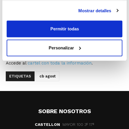
El Club Baloncesto Agost prepara ya su cuarta edición
Mostrar detalles
del Basketball Night Agost 3×3, que tendrá lugar el
próximo 5 de agosto con la colaboración del
Ayuntamiento de la localidad.
Permitir todas
Pueden inscribirse equipos de jugadores/as de entre 12
a 18 años, creándose categorías en función de las
Personalizar
inscripciones recibidas.
Accede al
cartel con toda la información
.
ETIQUETAS
cb agost
SOBRE NOSOTROS
CASTELLON
MAYOR 100 3º 17ª