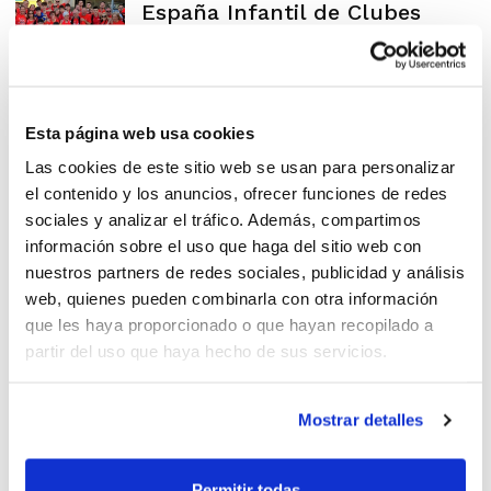
España Infantil de Clubes
Esta página web usa cookies
Árbitros FBCV en el
Las cookies de este sitio web se usan para personalizar
Campeonato de España
el contenido y los anuncios, ofrecer funciones de redes
Infantil
sociales y analizar el tráfico. Además, compartimos
información sobre el uso que haga del sitio web con
nuestros partners de redes sociales, publicidad y análisis
web, quienes pueden combinarla con otra información
Campeonato de España de
que les haya proporcionado o que hayan recopilado a
partir del uso que haya hecho de sus servicios.
Clubes Infantil
Mostrar detalles
Permitir todas