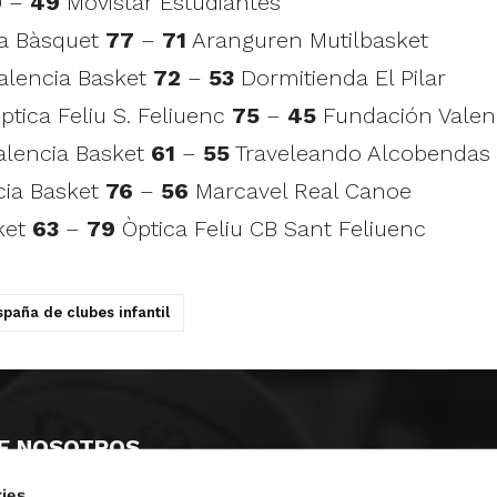
0
–
49
Movistar Estudiantes
ia Bàsquet
77
–
71
Aranguren Mutilbasket
Valencia Basket
72
–
53
Dormitienda El Pilar
ptica Feliu S. Feliuenc
75
–
45
Fundación Valen
Valencia Basket
61
–
55
Traveleando Alcobendas
cia Basket
76
–
56
Marcavel Real Canoe
sket
63
–
79
Òptica Feliu CB Sant Feliuenc
aña de clubes infantil
E NOSOTROS
ies