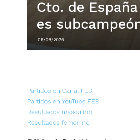
Cto. de España 
es subcampeó
06/06/2026
Partidos en Canal FEB
Partidos en YouTube FEB
Resultados masculino
Resultados femenino