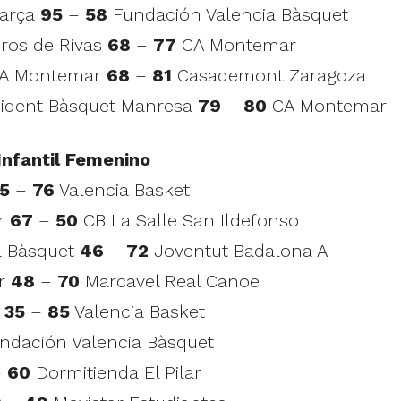
Barça
95
–
58
Fundación Valencia Bàsquet
Uros de Rivas
68
–
77
CA Montemar
: CA Montemar
68
–
81
Casademont Zaragoza
ccident Bàsquet Manresa
79
–
80
CA Montemar
nfantil Femenino
5
–
76
Valencia Basket
ar
67
–
50
CB La Salle San Ildefonso
ia Bàsquet
46
–
72
Joventut Badalona A
ar
48
–
70
Marcavel Real Canoe
i
35
–
85
Valencia Basket
ndación Valencia Bàsquet
–
60
Dormitienda El Pilar