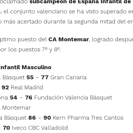
roclamado
subcampeón
de España Infantil de
, el conjunto valenciano se ha visto superado en
 más acertado durante la segunda mitad del enc
éptimo puesto del
CA Montemar
, logrado despu
r los puestos 7º y 8º.
nfantil Masculino
ia Bàsquet
55
–
77
Gran Canaria
–
92
Real Madrid
lona
54
–
76
Fundación Valencia Bàsquet
 Montemar
ia Bàsquet
86
–
90
Kern Pharma Tres Cantos
–
70
Iveco CBC Valladolid