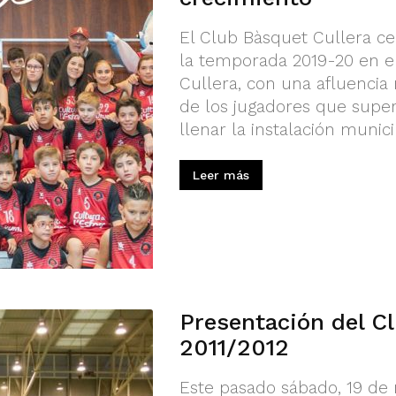
El Club Bàsquet Cullera ce
la temporada 2019-20 en e
Cullera, con una afluencia
de los jugadores que super
llenar la instalación munici
Leer más
Presentación del C
2011/2012
Este pasado sábado, 19 de 