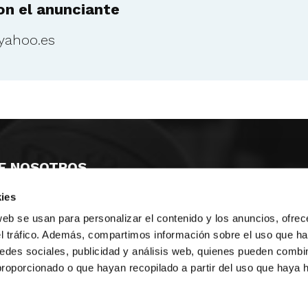
n el anunciante
yahoo.es
E NOSOTROS
ies
LLON
MAYOR 100 3º 17ª
IA
MONESTIR DE POBLET 14 1ª 3º
web se usan para personalizar el contenido y los anuncios, ofrec
TE
CIUDAD DE MATANZAS 12
el tráfico. Además, compartimos información sobre el uso que ha
edes sociales, publicidad y análisis web, quienes pueden combin
anos:
fbcv@fbcv.es
proporcionado o que hayan recopilado a partir del uso que haya