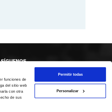
SÍGUENOS
Permitir todas
er funciones de
ga del sitio web
Personalizar
arla con otra
 hecho de sus