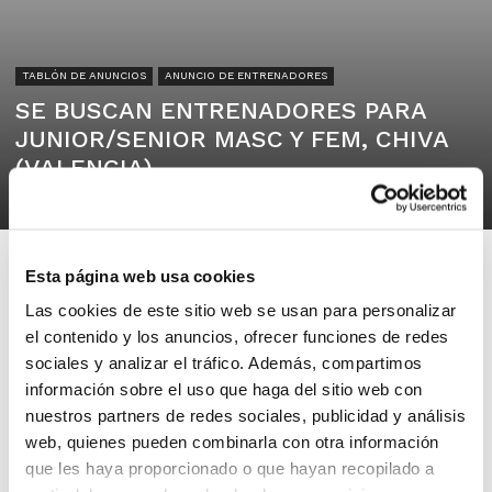
TABLÓN DE ANUNCIOS
ANUNCIO DE ENTRENADORES
SE BUSCAN ENTRENADORES PARA
JUNIOR/SENIOR MASC Y FEM, CHIVA
(VALENCIA)
28/05/2025
Esta página web usa cookies
Las cookies de este sitio web se usan para personalizar
el contenido y los anuncios, ofrecer funciones de redes
CLUB BALONCESTO CHIVA
sociales y analizar el tráfico. Además, compartimos
46370
información sobre el uso que haga del sitio web con
nuestros partners de redes sociales, publicidad y análisis
web, quienes pueden combinarla con otra información
Se buscan entrenadores para la
que les haya proporcionado o que hayan recopilado a
temporada 25/26 en las categorías