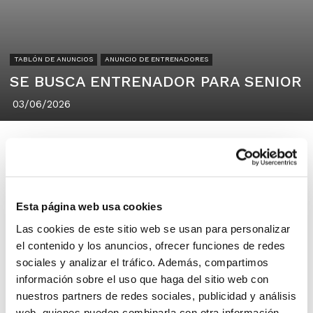
TABLÓN DE ANUNCIOS
ANUNCIO DE ENTRENADORES
SE BUSCA ENTRENADOR PARA SENIOR
03/06/2026
Mislata Basquet
Esta página web usa cookies
Mislata
Las cookies de este sitio web se usan para personalizar
el contenido y los anuncios, ofrecer funciones de redes
sociales y analizar el tráfico. Además, compartimos
Desde Mislata básquet club
información sobre el uso que haga del sitio web con
buscamos un entrenador para
nuestros partners de redes sociales, publicidad y análisis
nuestro senior B. Nuestro senior b es
web, quienes pueden combinarla con otra información