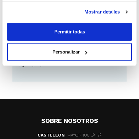
Mostrar detalles
Como ponerse en contacto
con el anunciante
Permitir todas
enviando un email a
cdadesavi@hotmail.com
o bien
Personalizar
contactando con el 652631794
(Quique)
SOBRE NOSOTROS
CASTELLON
MAYOR 100 3º 17ª