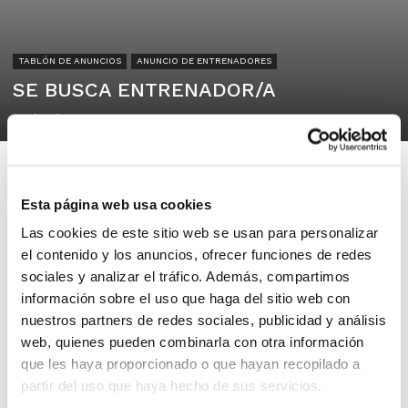
TABLÓN DE ANUNCIOS
ANUNCIO DE ENTRENADORES
SE BUSCA ENTRENADOR/A
16/09/2024
Esta página web usa cookies
Las cookies de este sitio web se usan para personalizar
C.D. ADESAVI
el contenido y los anuncios, ofrecer funciones de redes
San Vicente del Raspeig – Alicante
sociales y analizar el tráfico. Además, compartimos
información sobre el uso que haga del sitio web con
nuestros partners de redes sociales, publicidad y análisis
Se busca entrenador/a con experiencia
web, quienes pueden combinarla con otra información
para nuestro Senior Masculino
que les haya proporcionado o que hayan recopilado a
Preferente
partir del uso que haya hecho de sus servicios.