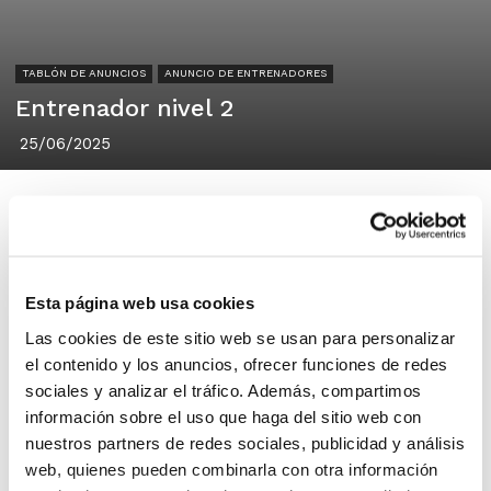
TABLÓN DE ANUNCIOS
ANUNCIO DE ENTRENADORES
Entrenador nivel 2
25/06/2025
Entrenador nivel 2 interesado en
Esta página web usa cookies
entrenar categoría infantil o cadete
Las cookies de este sitio web se usan para personalizar
masculino para nivel preferente o
el contenido y los anuncios, ofrecer funciones de redes
primera zonal preferentemente zona
sociales y analizar el tráfico. Además, compartimos
de Alicante capital. Mas de treinta
información sobre el uso que haga del sitio web con
años de experiencia en diferentes
nuestros partners de redes sociales, publicidad y análisis
equipos. Para ponerse en contacto
web, quienes pueden combinarla con otra información