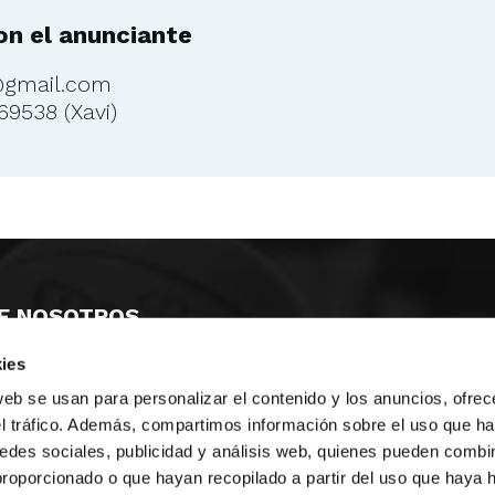
n el anunciante
@gmail.com
9538 (Xavi)
E NOSOTROS
ies
LLON
MAYOR 100 3º 17ª
IA
MONESTIR DE POBLET 14 1ª 3º
web se usan para personalizar el contenido y los anuncios, ofrec
TE
CIUDAD DE MATANZAS 12
el tráfico. Además, compartimos información sobre el uso que ha
edes sociales, publicidad y análisis web, quienes pueden combin
anos:
fbcv@fbcv.es
proporcionado o que hayan recopilado a partir del uso que haya