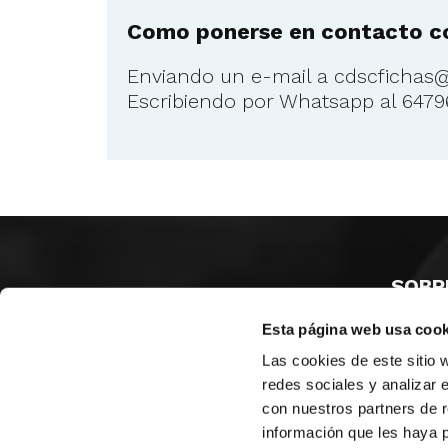
Como ponerse en contacto co
Enviando un e-mail a
cdscfichas
Escribiendo por Whatsapp al 64796
SOBR
Esta página web usa cook
CASTE
VALENC
Las cookies de este sitio 
ALICAN
redes sociales y analizar 
con nuestros partners de r
Contáct
información que les haya 