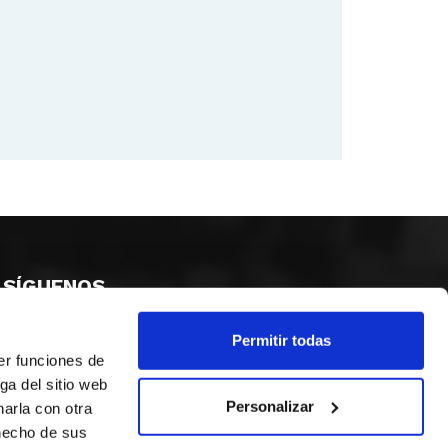
SÍGUENOS
Permitir todas
er funciones de
ga del sitio web
Personalizar
arla con otra
 hecho de sus