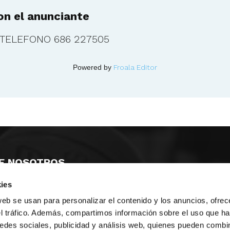
n el anunciante
 TELEFONO 686 227505
Powered by
Froala Editor
E NOSOTROS
ies
LLON
MAYOR 100 3º 17ª
IA
MONESTIR DE POBLET 14 1ª 3º
web se usan para personalizar el contenido y los anuncios, ofrec
TE
CIUDAD DE MATANZAS 12
el tráfico. Además, compartimos información sobre el uso que ha
edes sociales, publicidad y análisis web, quienes pueden combin