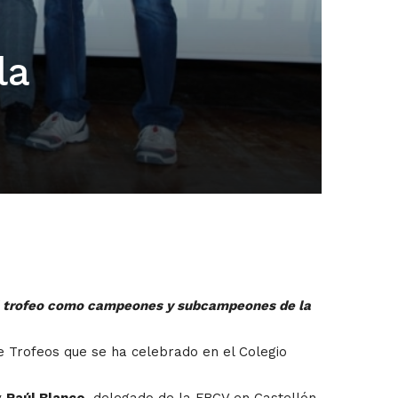
la
 el trofeo como campeones y subcampeones de la
de Trofeos que se ha celebrado en el Colegio
y
Raúl Blanco
, delegado de la FBCV en Castellón.