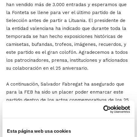
han vendido más de 3.000 entradas y esperamos que
la Fonteta se llene para ver el último partido de la
Selección antes de partir a Lituania. El presidente de
la entidad valenciana ha indicado que durante toda la
temporada se han hecho exposiciones históricas de
camisetas, bufandas, trofeos, imágenes, recuerdos, y
este partido es el gran colofón. Agradecemos a todos
los patrocinadores, prensa, instituciones y aficionados
su colaboración en el 25 aniversario.
A continuación, Salvador Fabregat ha asegurado que
para la FEB ha sido un placer poder enmarcar este
partido dentro de los actos conmemorativos de los 25
años del Club. Queremos resaltar que el partido es el
último de la gira y va a ser la última piedra de toque
antes del Campeonato. Australia también es un rival
Esta página web usa cookies
que consideramos importante, con 6 jugadores que han