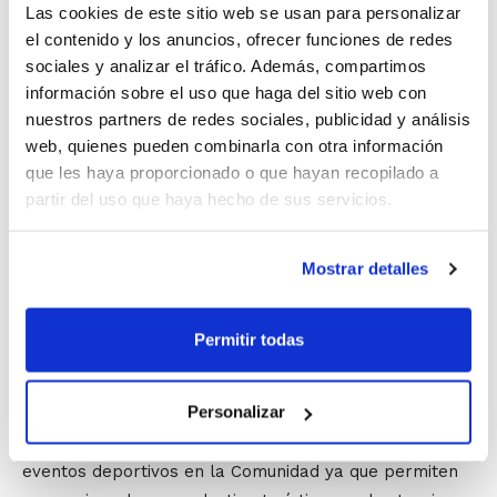
jugado en España. La novedad es que a través de la
Las cookies de este sitio web se usan para personalizar
página de facebook de san miguel, los aficionados van
el contenido y los anuncios, ofrecer funciones de redes
sociales y analizar el tráfico. Además, compartimos
dejando mensajes de apoyo, y en el partido en Valencia
información sobre el uso que haga del sitio web con
las camisetas de juego llevarán los nombres de los
nuestros partners de redes sociales, publicidad y análisis
que dejen algún mensaje. Asimismo, el presidente de la
web, quienes pueden combinarla con otra información
FBCV ha destacado que todos los colectivos del
que les haya proporcionado o que hayan recopilado a
baloncesto de la Comunidad se van a poder beneficiar
partir del uso que haya hecho de sus servicios.
de grandes descuentos en la compra de entradas.
Jugadores/as, entrenadores, clubes, árbitros y
Mostrar detalles
oficiales de mesa,… todos los colectivos vinculados a
la FBCV podrán comprar las entradas con un precio
especial. Esperemos lograr entre todos el lleno de la
Permitir todas
Fonteta para animar a la Selección.
Personalizar
Por último, Mateo Castellá ha señalado que la
Generalitat apuesta por la celebración de grandes
eventos deportivos en la Comunidad ya que permiten