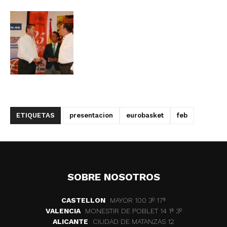
ETIQUETAS
presentacion
eurobasket
feb
SOBRE NOSOTROS
CASTELLON
MAYOR 100 3º 17ª
VALENCIA
MONESTIR DE POBLET 14 1ª 3º
ALICANTE
CIUDAD DE MATANZAS 12