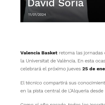
David Soria
11/01/2024
Valencia Basket
retoma las jornadas 
la Universitat de València. En esta oc
celebrará el próximo jueves
25 de ene
El técnico compartirá sus conocimient
en la pista central de L’Alqueria desde
Como el año pasado, todos los inscritos