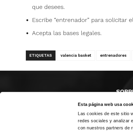
que desees.
Escribe “entrenador” para solicitar el
Acepta las bases legales.
ETIQUETAS
valencia basket
entrenadores
SOBR
Esta página web usa cook
CASTE
VALENC
Las cookies de este sitio 
ALICAN
redes sociales y analizar 
con nuestros partners de r
Contáct