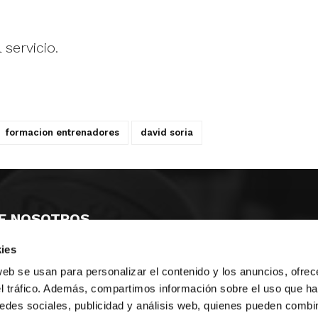
 servicio.
formacion entrenadores
david soria
E NOSOTROS
ies
LLON
MAYOR 100 3º 17ª
IA
MONESTIR DE POBLET 14 1ª 3º
web se usan para personalizar el contenido y los anuncios, ofrec
TE
CIUDAD DE MATANZAS 12
el tráfico. Además, compartimos información sobre el uso que ha
edes sociales, publicidad y análisis web, quienes pueden combin
anos:
fbcv@fbcv.es