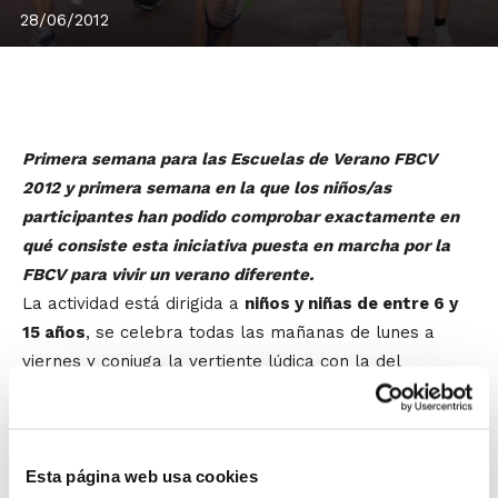
28/06/2012
Primera semana para las Escuelas de Verano FBCV
2012 y primera semana en la que los niños/as
participantes han podido comprobar exactamente en
qué consiste esta iniciativa puesta en marcha por la
FBCV para vivir un verano diferente.
La actividad está dirigida a
niños y niñas de entre 6 y
15 años
, se celebra todas las mañanas de lunes a
viernes y conjuga la vertiente lúdica con la del
aprendizaje, a través de talleres y juegos que
fomentan las capacidades de los jóvenes. Y para
redondear cada mañana, un refrescante baño en la
Esta página web usa cookies
piscina para hacer frente al calor.