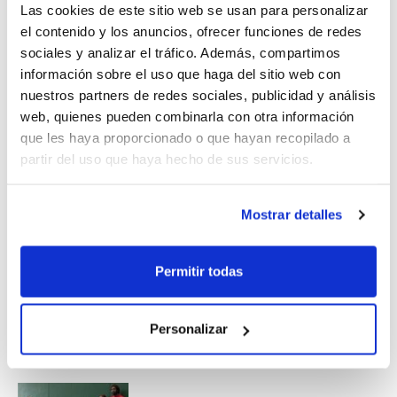
Las cookies de este sitio web se usan para personalizar
Este miércoles, los participantes en las Escuelas de
el contenido y los anuncios, ofrecer funciones de redes
Verano FBCV 2012 recibieron la visita de la ONG
sociales y analizar el tráfico. Además, compartimos
información sobre el uso que haga del sitio web con
Movimiento Contra la Intolerancia (MCI), que compartió
nuestros partners de redes sociales, publicidad y análisis
con ellos divertidos momentos vinculados a los valores
web, quienes pueden combinarla con otra información
que promueve el deporte, relacionados sobre todo con
que les haya proporcionado o que hayan recopilado a
la solidaridad y la tolerancia.
partir del uso que haya hecho de sus servicios.
Si quieres participar en las Escuelas de Verano,
infórmate en la FBCV (
Telf. 96 346 50 01
) sobre la
Mostrar detalles
oferta disponible.
¡Apúntate a las próximas semanas!
Permitir todas
Personalizar