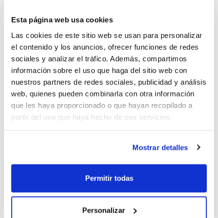
Estos Cursos son la vía única e imprescindible para
Esta página web usa cookies
adquirir los conocimientos y habilidades necesarias que
Las cookies de este sitio web se usan para personalizar
permitan realizar el trabajo de arbitraje y de anotación
el contenido y los anuncios, ofrecer funciones de redes
en los encuentros de baloncesto, tanto de las
sociales y analizar el tráfico. Además, compartimos
Competiciones FBCV como de los Jocs Esportius de la
información sobre el uso que haga del sitio web con
Comunitat Valenciana (JECV).
nuestros partners de redes sociales, publicidad y análisis
web, quienes pueden combinarla con otra información
Todos los Cursos se realizarán en
formato intensivo
y
que les haya proporcionado o que hayan recopilado a
cuentan con una parte de formación Presencial y otra
partir del uso que haya hecho de sus servicios.
No Presencial, impartida a través del Aula Web de la
FBCV, con lo que se ofrecen las máximas facilidades
Mostrar detalles
para todos aquellos/as aspirantes que quieran
disfrutar del baloncesto desde el mundo del arbitraje.
Los alumnos/as que superen los contenidos teóricos
Permitir todas
pasarán a la parte práctica, y si la superan, entrarán
a formar parte del Comité Técnico Arbitral.
Personalizar