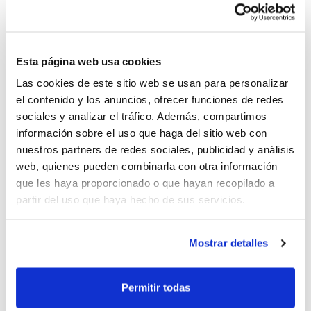
Nacho Rodilla
,
Víctor Luengo
,
Óscar Yebra
y
Marina
Ferragut
serán los ex-jugadores valencianos o con una
marcada trayectoria en el baloncesto de la Comunidad
Esta página web usa cookies
que pondrán toda su experiencia al servicio del
Las cookies de este sitio web se usan para personalizar
Campus. Esto si hablamos de jugadores/as ya
el contenido y los anuncios, ofrecer funciones de redes
retirados y que se dedican ahora a tratar de transmitir
sociales y analizar el tráfico. Además, compartimos
los conocimientos adquiridos durante muchos años de
información sobre el uso que haga del sitio web con
esfuerzo. Pero también contaremos en el Campus con
nuestros partners de redes sociales, publicidad y análisis
web, quienes pueden combinarla con otra información
una jugadora en activo.
María Pina
, una de las
que les haya proporcionado o que hayan recopilado a
valencianas más importantes de nuestro baloncesto
partir del uso que haya hecho de sus servicios.
actual, también estará en el Campus para ayudar a las
más jóvenes a desarrollar y perfeccionar diversos
fundamentos del juego.
Mostrar detalles
No te pierdas la ocasión de entrenar con estos
Permitir todas
grandes del baloncesto. Inscríbete ya.