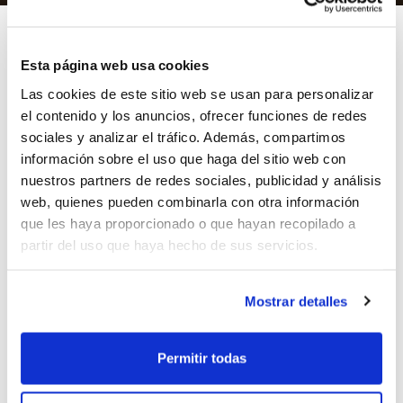
Esta página web usa cookies
Las cookies de este sitio web se usan para personalizar
Ya han quedado configurados los emparejamientos de
el contenido y los anuncios, ofrecer funciones de redes
semifinales del Trofeo Federación 2011 en Senior
sociales y analizar el tráfico. Además, compartimos
Femenino: C.B. Benidorm – Llansola y Prades N.B.F.
información sobre el uso que haga del sitio web con
Castelló y Maristas – Renauto Jairis.
nuestros partners de redes sociales, publicidad y análisis
Tras una Fase en la que han participado los equipos
web, quienes pueden combinarla con otra información
que no lograron acceder a la Fase Clasificatoria del
que les haya proporcionado o que hayan recopilado a
Cto. de España 1ª División Femenina, ahora estos
partir del uso que haya hecho de sus servicios.
cuatro conjuntos son los que tratarán de llegar a la
final el TF 2011. Las semifinales serán a ida y vuelta. El
Mostrar detalles
primer partido se jugará el 9 de abril y el segundo el
día 16.
Permitir todas
ETIQUETAS
semifinales
senior femenino
tf 2011