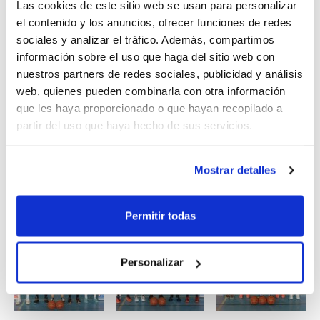
Las cookies de este sitio web se usan para personalizar
Basket Passion
, Salón Internacional del Baloncesto,
el contenido y los anuncios, ofrecer funciones de redes
que se celebrará en Feria Valencia del 24 al 26 de
sociales y analizar el tráfico. Además, compartimos
junio.
información sobre el uso que haga del sitio web con
nuestros partners de redes sociales, publicidad y análisis
En lo que se refiere al Campeonato de España, se
web, quienes pueden combinarla con otra información
jugará una Fase Previa con ocho grupos de cuatro
que les haya proporcionado o que hayan recopilado a
equipos. Los dos primeros pasan a las eliminatorias
partir del uso que haya hecho de sus servicios.
directas por el título, con octavos, cuartos, semifinales
y final.
Mostrar detalles
Calendario 3×3 Junior Masculino
Calendario 3×3 Junior Femenino
Permitir todas
Personalizar