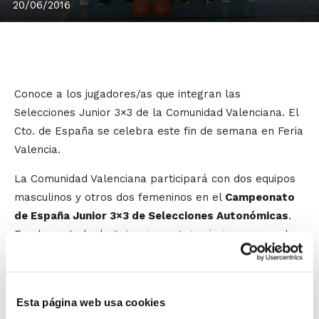
20/06/2016
Conoce a los jugadores/as que integran las
Selecciones Junior 3×3 de la Comunidad Valenciana. El
Cto. de España se celebra este fin de semana en Feria
Valencia.
La Comunidad Valenciana participará con dos equipos
masculinos y otros dos femeninos en el
Campeonato
de España Junior 3×3 de Selecciones Autonómicas
.
En el apartado de
Selecciones Autonómicas
ya puedes
consultar el listado con los integrantes.
El Campeonato de España es uno de los grandes
Esta página web usa cookies
eventos que se disputarán en Valencia dentro de
KIA