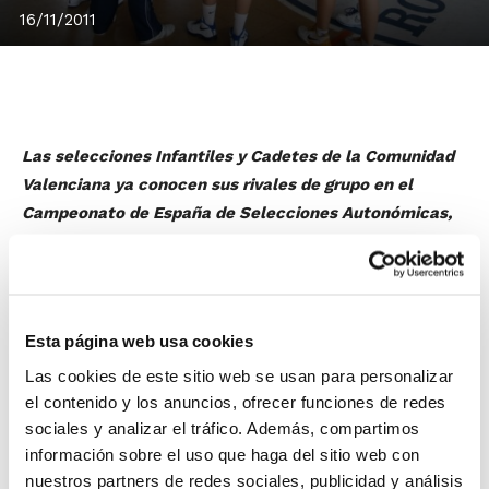
16/11/2011
Las selecciones Infantiles y Cadetes de la Comunidad
Valenciana ya conocen sus rivales de grupo en el
Campeonato de España de Selecciones Autonómicas,
tras el sorteo llevado a cabo en la sede del Consejo
Superior de Deportes (CSD).
Las cuatro selecciones de la Comunidad estarán en la
categoría Especial
, por lo que competirán junto a las
Esta página web usa cookies
mejores comunidades autónomas en la gran cita que
Las cookies de este sitio web se usan para personalizar
tendrá lugar en Valladolid a comienzos del mes de
el contenido y los anuncios, ofrecer funciones de redes
enero. Los primeros rivales serán:
sociales y analizar el tráfico. Además, compartimos
información sobre el uso que haga del sitio web con
Cadete Masculino:
Cataluña, Andalucía y País Vasco.
nuestros partners de redes sociales, publicidad y análisis