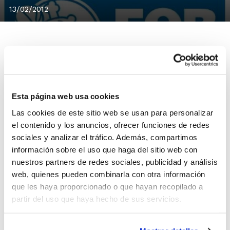
13/02/2012
La Comunidad Valenciana ya conoce sus rivales en el
Campeonato de España de Selecciones Autonómicas
Esta página web usa cookies
Minibasket, que se disputará a principios del mes de
Las cookies de este sitio web se usan para personalizar
abril.
el contenido y los anuncios, ofrecer funciones de redes
La
selección
Alevín Masculina
ha quedado encuadrada
sociales y analizar el tráfico. Además, compartimos
en el Grupo A junto con Cataluña, Madrid, Islas
información sobre el uso que haga del sitio web con
Baleares y Cantabria.
nuestros partners de redes sociales, publicidad y análisis
web, quienes pueden combinarla con otra información
La
selección
Alevín Femenina
, por su parte, estará
que les haya proporcionado o que hayan recopilado a
también en el Grupo A con Cataluña, Aragón, Islas
partir del uso que haya hecho de sus servicios.
Baleares y Galicia como rivales.