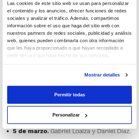
Las cookies de este sitio web se usan para personalizar
el contenido y los anuncios, ofrecer funciones de redes
sociales y analizar el tráfico. Además, compartimos
información sobre el uso que haga del sitio web con
nuestros partners de redes sociales, publicidad y análisis
web, quienes pueden combinarla con otra información
que les haya proporcionado o que hayan recopilado a
partir del uso que haya hecho de sus servicios.
Mostrar detalles
Calendario de actividades:
Permitir todas
19 de febrero.
Andrés Miso. Toma de
Personalizar
decisión a partir de normas
5 de marzo.
Gabriel Loaiza y Daniel Díaz.