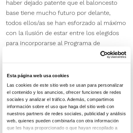
haber dejado patente que el baloncesto
base tiene mucho futuro por delante,
todos ellos/as se han esforzado al máximo
con la ilusión de estar entre los elegidos
para incorporarse al Programa de
Tecnificación, puesto que estas Jornadas
han contado con un doble objetivo:
Esta página web usa cookies
Fase de Preselección:
por un lado,
Las cookies de este sitio web se usan para personalizar
incorporar a algunos de los jugadores/as
el contenido y los anuncios, ofrecer funciones de redes
sociales y analizar el tráfico. Además, compartimos
participantes a la Preselección de la
información sobre el uso que haga del sitio web con
Comunitat Valenciana que preparará la
nuestros partners de redes sociales, publicidad y análisis
participación en el próximo Campeonato
web, quienes pueden combinarla con otra información
que les haya proporcionado o que hayan recopilado a
de España Minibasket de Selecciones