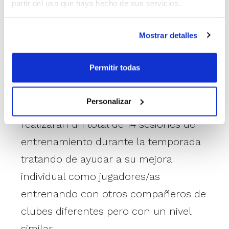
partir del uso que haya hecho de sus servicios.
Autonómicas.
Mostrar detalles
Fase de Tecnificación:
por otro lado,
constituir los grupos de trabajo que
Permitir todas
integrarán esta temporada la Fase de
Tecnificación, en la que habrá tres sedes
Personalizar
en toda la Comunitat. En ellas se
realizarán un total de 14 sesiones de
entrenamiento durante la temporada
tratando de ayudar a su mejora
individual como jugadores/as
entrenando con otros compañeros de
clubes diferentes pero con un nivel
similar.