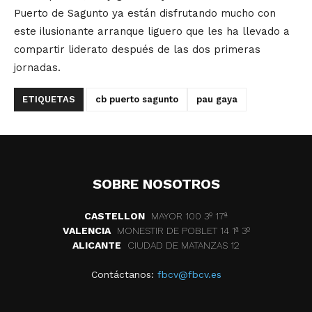
Puerto de Sagunto ya están disfrutando mucho con
este ilusionante arranque liguero que les ha llevado a
compartir liderato después de las dos primeras
jornadas.
ETIQUETAS
cb puerto sagunto
pau gaya
SOBRE NOSOTROS
CASTELLON
MAYOR 100 3º 17ª
VALENCIA
MONESTIR DE POBLET 14 1ª 3º
ALICANTE
CIUDAD DE MATANZAS 12
Contáctanos:
fbcv@fbcv.es