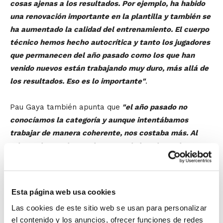
cosas ajenas a los resultados. Por ejemplo, ha habido
una renovación importante en la plantilla y también se
ha aumentado la calidad del entrenamiento. El cuerpo
técnico hemos hecho autocrítica y tanto los jugadores
que permanecen del año pasado como los que han
venido nuevos están trabajando muy duro, más allá de
los resultados. Eso es lo importante"
.
Pau Gaya también apunta que
"el año pasado no
conocíamos la categoría y aunque intentábamos
trabajar de manera coherente, nos costaba más. Al
mismo tiempo, hemos incorporado jugadores de
calidad y también se está trabajando mejor en los
entrenamientos"
.
Esta página web usa cookies
Pese a este buen inicio, Pau es prudente a la hora de
Las cookies de este sitio web se usan para personalizar
marcarse objetivos:
"en verano nuestro reto principal
el contenido y los anuncios, ofrecer funciones de redes