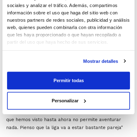
era mejorar la calidad de los entrenamientos y nuestro
sociales y analizar el tráfico. Además, compartimos
nivel defensivo. Ése era nuestro objetivo porque
información sobre el uso que haga del sitio web con
tampoco sabíamos a qué más podíamos aspirar. Lo
nuestros partners de redes sociales, publicidad y análisis
iremos viendo. Dos jornadas son muy poco tiempo y de
web, quienes pueden combinarla con otra información
momento estamos trabajando bien
que les haya proporcionado o que hayan recopilado a
independientemente del resultado. Es cierto que ganar
partir del uso que haya hecho de sus servicios.
te ayuda, te da más tranquilidad, más confianza, pero
es aún pronto para ir más allá"
.
Mostrar detalles
Preguntamos a Pau sobre los rivales, sobre los
equipos que considera que irán consolidándose en la
Permitir todas
parte alta, pero considera que dar un pronóstico es
difícil:
Personalizar
"Creo que el CB Myrtia tiene una gran plantilla. Ya la
tenía y este año aún la ha reforzado. Pero creo que lo
que hemos visto hasta ahora no permite aventurar
nada. Pienso que la liga va a estar bastante pareja"