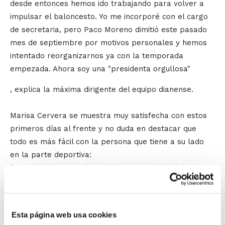
desde entonces hemos ido trabajando para volver a
impulsar el baloncesto. Yo me incorporé con el cargo
de secretaria, pero Paco Moreno dimitió este pasado
mes de septiembre por motivos personales y hemos
intentado reorganizarnos ya con la temporada
empezada. Ahora soy una "presidenta orgullosa"
, explica la máxima dirigente del equipo dianense.
Marisa Cervera se muestra muy satisfecha con estos
primeros días al frente y no duda en destacar que
todo es más fácil con la persona que tiene a su lado
en la parte deportiva:
"Manolo Viciano es el verdadero motor del Club. La
entidad ya estaba funcionando muy bien y tenía una
estructura muy bien formada. Así que nuestro objetivo
es apoyarlo a él en su labor y conseguir financiación
Esta página web usa cookies
económica. Además de la subvención que recibimos