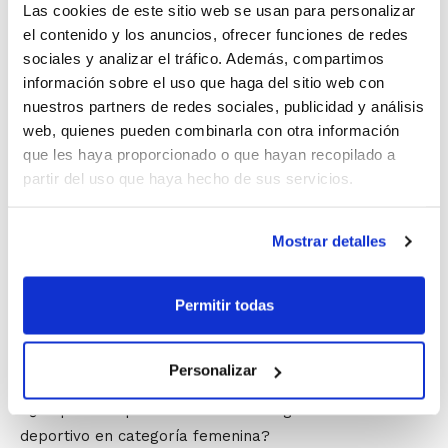
Las cookies de este sitio web se usan para personalizar
todos los años del Ayuntamiento, necesitamos que las
el contenido y los anuncios, ofrecer funciones de redes
empresas colaboren con el Club"
sociales y analizar el tráfico. Además, compartimos
información sobre el uso que haga del sitio web con
.
nuestros partners de redes sociales, publicidad y análisis
web, quienes pueden combinarla con otra información
Denia Bàsquet
tiene varios proyectos entre manos y
que les haya proporcionado o que hayan recopilado a
el más inmediato será la organización de la Copa
partir del uso que haya hecho de sus servicios.
Junior Femenino Preferente, que tendrá lugar del 8 al
10 de diciembre. Al respecto, la presidenta asegura
que
Mostrar detalles
"estamos encantados de tener ese honor. La actual
Junta Directiva entramos al Club precisamente
Permitir todas
organizando en su día la Copa Junior en categoría
masculina. Fue una experiencia muy bonita. Los
chavales encima ganaron y fue especial"
Personalizar
. ¿Se podrá repetir el éxito tanto organizativo como
deportivo en categoría femenina?