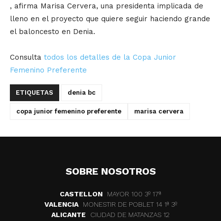
, afirma Marisa Cervera, una presidenta implicada de
lleno en el proyecto que quiere seguir haciendo grande
el baloncesto en Denia.
Consulta
todos los detalles de la Copa Junior
Femenino Preferente
ETIQUETAS
denia bc
copa junior femenino preferente
marisa cervera
SOBRE NOSOTROS
CASTELLON
MAYOR 100 3º 17ª
VALENCIA
MONESTIR DE POBLET 14 1ª 3º
ALICANTE
CIUDAD DE MATANZAS 12