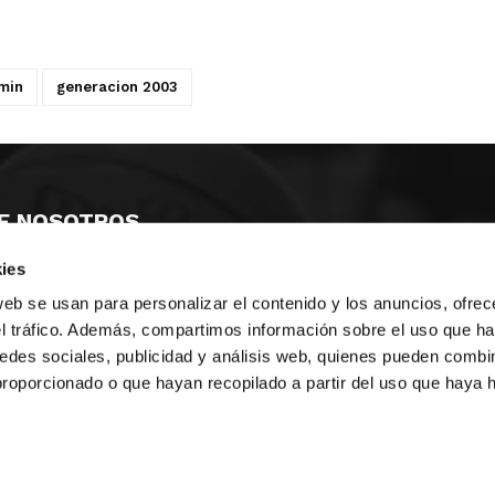
min
generacion 2003
E NOSOTROS
ies
LLON
MAYOR 100 3º 17ª
IA
MONESTIR DE POBLET 14 1ª 3º
web se usan para personalizar el contenido y los anuncios, ofrec
TE
CIUDAD DE MATANZAS 12
el tráfico. Además, compartimos información sobre el uso que ha
edes sociales, publicidad y análisis web, quienes pueden combin
anos:
fbcv@fbcv.es
proporcionado o que hayan recopilado a partir del uso que haya
ivo de noticias
|
Política de privacidad