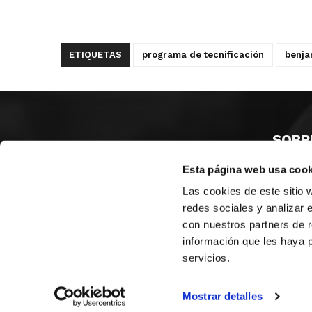
ETIQUETAS
programa de tecnificación
benja
SOBR
Esta página web usa cook
CASTE
VALENC
Las cookies de este sitio 
ALICAN
redes sociales y analizar 
con nuestros partners de r
Contáct
información que les haya 
servicios.
© FEDERACIÓN BALONCESTO COMUNIDAD VALENCIANA
|
Arch
Mostrar detalles