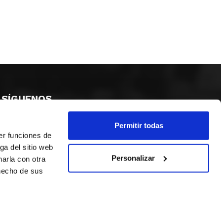
SÍGUENOS
Permitir todas
er funciones de
ga del sitio web
Personalizar
arla con otra
 hecho de sus