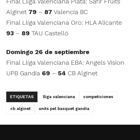
Final Lliga Valenciana Plata: Safir Fruits
Alginet
79
–
87
Valencia BC
Final Lliga Valenciana Oro: HLA Alicante
93
–
89
TAU Castelló
Domingo 26 de septiembre
Final Lliga Valenciana EBA: Angels Vision
UPB Gandia
69
–
54
CB Alginet
ETIQUETAS
lliga valenciana
competiciones
cb alginet
units pel basquet gandia