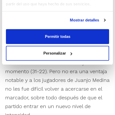
A los dos les costó entrar en partido y la
partir del uso que haya hecho de sus servicios.
baja anotación fue la nota predominante
en esos primeros 20 minutos. Eso hizo que
Mostrar detalles
el encuentro transcurriera muy igualado
hasta que a pocos minutos del descanso
Permitir todas
los jugadores de Gandía apretaron
ligeramente el acelerador para llegar a
Personalizar
vestuarios con su máxima ventaja hasta el
momento (31-22). Pero no era una ventaja
notable y a los jugadores de Juanjo Medina
no les fue difícil volver a acercarse en el
marcador, sobre todo después de que el
partido entrar en un nuevo nivel de