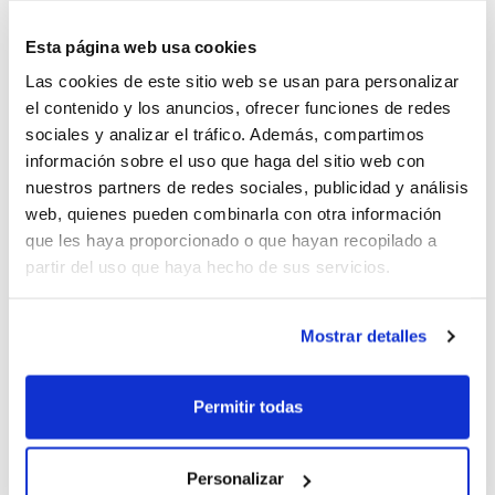
Picken Claret B, NBF Castelló, NB Alboraya,
Esta página web usa cookies
NB Paterna, Cortijo Andaluz CBF Puerto
Las cookies de este sitio web se usan para personalizar
Sagunto y y Alpesa CB Tavernes de la
el contenido y los anuncios, ofrecer funciones de redes
Valldigna. Cierran la tabla con una victoria
sociales y analizar el tráfico. Además, compartimos
información sobre el uso que haga del sitio web con
Miarco Petraher y CDSC Godella.
nuestros partners de redes sociales, publicidad y análisis
web, quienes pueden combinarla con otra información
En el
Grupo B
, el dominador es Unidad de
que les haya proporcionado o que hayan recopilado a
partir del uso que haya hecho de sus servicios.
Reproducción Vistahermosa Lucentum
Alicante, que también cuenta sus partidos
Mostrar detalles
por victorias y al que sólo aprieta por
detrás FC Cartagena CB. A continuación se
Permitir todas
mantienen en la tabla CB Terralfàs Albir
Natura, UCAM Murcia, Hozono Global Jairis,
Personalizar