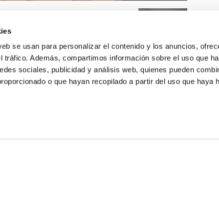
ies
web se usan para personalizar el contenido y los anuncios, ofrec
el tráfico. Además, compartimos información sobre el uso que ha
edes sociales, publicidad y análisis web, quienes pueden combin
proporcionado o que hayan recopilado a partir del uso que haya
E NOSOTROS
LLON
MAYOR 100 3º 17ª
IA
MONESTIR DE POBLET 14 1ª 3º
TE
CIUDAD DE MATANZAS 12
anos:
fbcv@fbcv.es