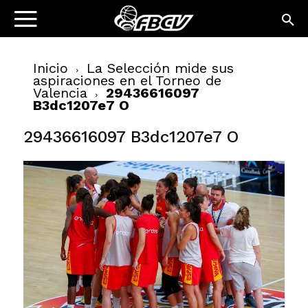
Inicio
La Selección mide sus
aspiraciones en el Torneo de
Valencia
29436616097
B3dc1207e7 O
29436616097 B3dc1207e7 O