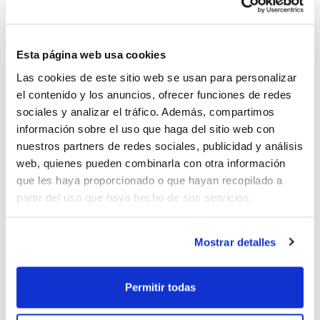
BSR a nivel europeo y mundial como
Ilunion, selección española… Actualmente
Esta página web usa cookies
trabaja como entrenador de la Fundación
Las cookies de este sitio web se usan para personalizar
Real Madrid en proyectos de diversidad
el contenido y los anuncios, ofrecer funciones de redes
sociales y analizar el tráfico. Además, compartimos
funcional y escuelas sociodeportivas.
información sobre el uso que haga del sitio web con
Además, es entrenador de la selección
nuestros partners de redes sociales, publicidad y análisis
absoluta de baloncesto en BSR y cuenta
web, quienes pueden combinarla con otra información
que les haya proporcionado o que hayan recopilado a
con un palmarés muy grande de títulos a
partir del uso que haya hecho de sus servicios.
sus espaldas, entre los que destacan éxitos
como la Champions, Copa del Rey…
Mostrar detalles
Permitir todas