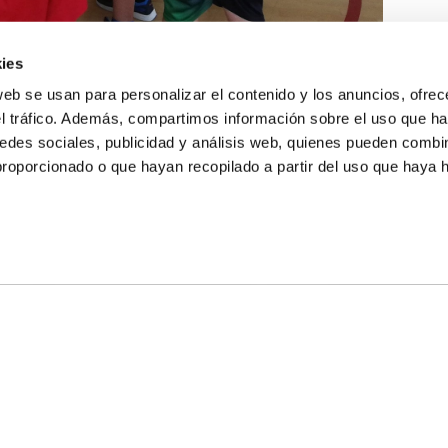
ies
web se usan para personalizar el contenido y los anuncios, ofrec
el tráfico. Además, compartimos información sobre el uso que ha
edes sociales, publicidad y análisis web, quienes pueden combin
proporcionado o que hayan recopilado a partir del uso que haya
E NOSOTROS
LLON
MAYOR 100 3º 17ª
IA
MONESTIR DE POBLET 14 1ª 3º
TE
CIUDAD DE MATANZAS 12