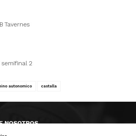
CB Tavernes
 semifinal 2
nino autonomico
castalla
E NOSOTROS
ies