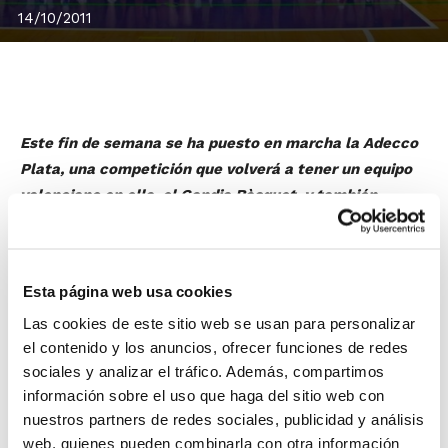
14/10/2011
Este fin de semana se ha puesto en marcha la Adecco
Plata, una competición que volverá a tener un equipo
valenciano en ella, el Gandia Bàsquet, y también
numerosos jugadores participantes formados en la
Comunidad Valenciana.
Como no podía ser de otra manera, el Gandia Bàsquet
Esta página web usa cookies
es el conjunto que más valencianos tiene en sus filas. A
Las cookies de este sitio web se usan para personalizar
las órdenes de Víctor Rubio se encuentran jugadores
el contenido y los anuncios, ofrecer funciones de redes
como
Alexandre Camarena
,
Juan Miguel Catalá
,
Fabio
sociales y analizar el tráfico. Además, compartimos
García
,
Carlos Gil
o
Antonio Segovia
.
información sobre el uso que haga del sitio web con
nuestros partners de redes sociales, publicidad y análisis
Pero son bastantes más los jugadores de la
web, quienes pueden combinarla con otra información