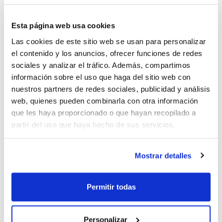
Mallorca Bàsquet es otro valenciano:
José Amador
,
que aspira a completar una gran campaña en el club
Esta página web usa cookies
en el que ya estuvo hace dos temporadas.
Las cookies de este sitio web se usan para personalizar
el contenido y los anuncios, ofrecer funciones de redes
Además de estos dos jugadores, es un clásico en el
sociales y analizar el tráfico. Además, compartimos
baloncesto español
Jesús Fernández
, que seguirá
información sobre el uso que haga del sitio web con
poniendo las cosas muy difíciles a los pívots rivales
nuestros partners de redes sociales, publicidad y análisis
desde las filas del C.B. Granada, el club de su vida y al
web, quienes pueden combinarla con otra información
que le ha dado grandes actuaciones en Liga ACB.
que les haya proporcionado o que hayan recopilado a
partir del uso que haya hecho de sus servicios.
También destaca como una de las mejores
incorporaciones de la Adecco Oro el base
José
Mostrar detalles
Simeón
, que abandona el Valencia Basket para
emprender un nuevo camino de la mano de Ricard
Casas y el CE Ciutat i Província de Lleida Basquetbol,
Permitir todas
un equipo con el que buscará reivindicarse.
Personalizar