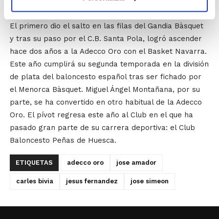
Y los otros dos jugadores de la Comunidad en la
Adecco Oro son
Romà Bas
y
Miguel Ángel Montañana
.
El primero dio el salto en las filas del Gandia Bàsquet
y tras su paso por el C.B. Santa Pola, logró ascender
hace dos años a la Adecco Oro con el Basket Navarra.
Este año cumplirá su segunda temporada en la división
de plata del baloncesto español tras ser fichado por
el Menorca Bàsquet. Miguel Ángel Montañana, por su
parte, se ha convertido en otro habitual de la Adecco
Oro. El pívot regresa este año al Club en el que ha
pasado gran parte de su carrera deportiva: el Club
Baloncesto Peñas de Huesca.
ETIQUETAS
adecco oro
jose amador
carles bivia
jesus fernandez
jose simeon