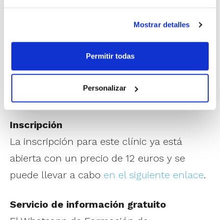
fue como entrenador de Movistar
Mostrar detalles
Estudiantes la pasada campaña, también
en ACB. Además, ha dirigido en categorías
Permitir todas
inferiores de la selección española y
participa activamente en la formación de
Personalizar
entrenadores.
Inscripción
La inscripción para este clínic ya está
abierta con un precio de 12 euros y se
puede llevar a cabo
en el siguiente enlace
.
Servicio de información gratuito