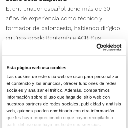
El entrenador español tiene más de 30
años de experiencia como técnico y
formador de baloncesto, habiendo dirigido
equipos desde Benjamín a ACB. Sus
primeros pasos en la máxima categoría
fueron como entrenador ayudante en el
Estudiantes y posteriormente en el Real
Esta página web usa cookies
Madrid, Baskonia y Fuenlabrada. En este
Las cookies de este sitio web se usan para personalizar
el contenido y los anuncios, ofrecer funciones de redes
último fue donde dio el salto a dirigir el
sociales y analizar el tráfico. Además, compartimos
banquillo en Liga Endesa en el año 2015.
información sobre el uso que haga del sitio web con
nuestros partners de redes sociales, publicidad y análisis
Posteriormente estuvo una temporada en
web, quienes pueden combinarla con otra información
el Zaragoza antes de regresar a
que les haya proporcionado o que hayan recopilado a
Fuenlabrada en 2019. Su última experiencia
partir del uso que haya hecho de sus servicios.