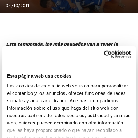
04/10/2011
Esta temporada, los más pequeños van a tener la
oportunidad de disfrutar también de una competición
del prestigio de la NP1, que el año pasado ya se realizó
en categoría Alevín y que esta campaña se extiende a
Esta página web usa cookies
la categoría Benjamín.
La
creación de la competición Benjamín NP1
es una
Las cookies de este sitio web se usan para personalizar
de las principales novedades de los XXX Jocs
el contenido y los anuncios, ofrecer funciones de redes
Esportius de la Comunitat Valenciana. Hasta ahora, las
sociales y analizar el tráfico. Además, compartimos
información sobre el uso que haga del sitio web con
competiciones en categoría Benjamín eran
nuestros partners de redes sociales, publicidad y análisis
exclusivamente de ámbito municipal o intermunicipal,
web, quienes pueden combinarla con otra información
organizadas por los propios Ayuntamientos. Pero a
que les haya proporcionado o que hayan recopilado a
partir de ahora, la FBCV gestionará la competición
partir del uso que haya hecho de sus servicios.