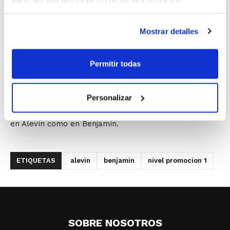
Benjamín NP1, quedando NP2 para el ámbito municipal
o intermunicipal.
Mostrar detalles
Recuerda que tienes hasta el
7 de octubre
para
presentar en tu Ayuntamiento correspondiente la
Permitir todas
inscripción en Alevín y Benjamín, dentro de los XXX
Jocs Esportius de la Comunitat Valenciana. Asimismo,
debes presentar en las oficinas de la FBCV el
Personalizar
documento de Solicitud de participación en NP1, tanto
en Alevín como en Benjamín.
ETIQUETAS
alevin
benjamin
nivel promocion 1
SOBRE NOSOTROS