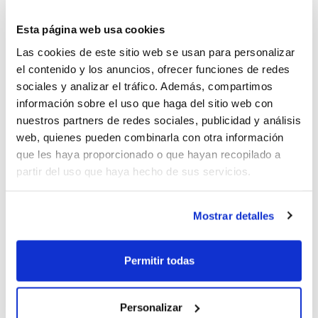
El Club Esportiu Bàsquet Llíria, junto al resto de
Esta página web usa cookies
entidades participantes, organizadoras y
Las cookies de este sitio web se usan para personalizar
colaboradoras (el M.I. Ayuntamiento de Llíria, la Junta
el contenido y los anuncios, ofrecer funciones de redes
Local de Llíria de la AECC, la Federación de Baloncesto
sociales y analizar el tráfico. Además, compartimos
de la Comunidad Valenciana y el Valencia Basket Club)
información sobre el uso que haga del sitio web con
han presentado el cartel del partido de baloncesto
nuestros partners de redes sociales, publicidad y análisis
que el próximo viernes 23 de diciembre y bajo el lema
web, quienes pueden combinarla con otra información
que les haya proporcionado o que hayan recopilado a
"Muévete por la Vida" se celebrará en el Pabellón Pla
partir del uso que haya hecho de sus servicios.
de l'Arc de Llíria a beneficio de la Asociación Española
Contra el Cáncer.
Mostrar detalles
El encuentro se disputará a las 19:00h y enfrentará en
un interesante duelo a los equipos EBA del
Valencia
Basket Club
y del
Grupo Sanz Bàsquet Llíria
. Antes,
Permitir todas
se jugará otro partido entre los equipos junior de
ambos Clubes a partir de las 16:30h.
Personalizar