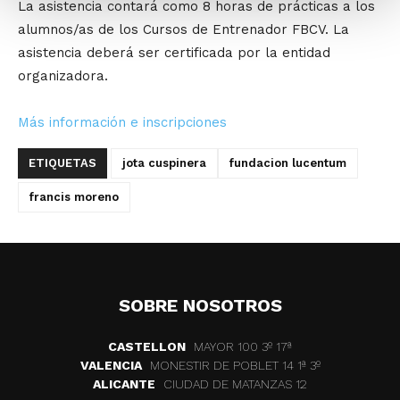
La asistencia contará como 8 horas de prácticas a los
alumnos/as de los Cursos de Entrenador FBCV. La
asistencia deberá ser certificada por la entidad
organizadora.
Más información e inscripciones
ETIQUETAS
jota cuspinera
fundacion lucentum
francis moreno
SOBRE NOSOTROS
CASTELLON
MAYOR 100 3º 17ª
VALENCIA
MONESTIR DE POBLET 14 1ª 3º
ALICANTE
CIUDAD DE MATANZAS 12