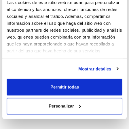
Las cookies de este sitio web se usan para personalizar
El I Clinic Fundación Lucentum 2018 tendrá lugar el
el contenido y los anuncios, ofrecer funciones de redes
próximo sábado 28 de abril en el pabellón Pedro
sociales y analizar el tráfico. Además, compartimos
Ferrándiz. Inscripciones abiertas.
información sobre el uso que haga del sitio web con
Los ponentes del Clínic serán
José Ramón ‘Jota’
nuestros partners de redes sociales, publicidad y análisis
Cuspinera
, entrenador ACB con una carrera
web, quienes pueden combinarla con otra información
contrastada tanto de primer entrenador como de
que les haya proporcionado o que hayan recopilado a
técnico ayudante; y
Francis Moreno
, catedrático de
partir del uso que haya hecho de sus servicios.
Educación Física y Deportiva de la Universidad Miguel
Hernández.
Mostrar detalles
La cita comenzará a las 09:30 y se alargará hasta las
13:30 horas. Cuspinera, que arrancará su exposición a
Permitir todas
las 11:30, hablará sobre el timing y spacing en
categorías de formación; mientras que Moreno, que
Personalizar
será quien abra el clínic a las 9:45, lo hará sobre
cómo entrenar la técnica.