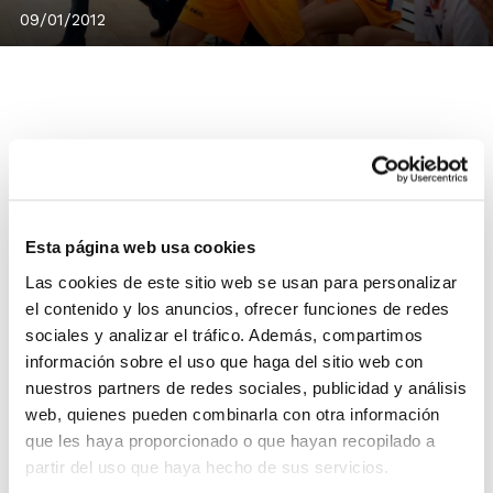
09/01/2012
Los aficionados al baloncesto han podido seguir estos
días a través de Twitter (fbcv_es) la evolución de las
selecciones de la Comunidad Valenciana en el
Campeonato de España Infantil y Cadete.
A través de
Esta página web usa cookies
#fbcvdirecto
se han seguido en vivo los partidos de
Las cookies de este sitio web se usan para personalizar
nuestras cuatro selecciones, con aficionados que
el contenido y los anuncios, ofrecer funciones de redes
daban ánimos a los jugadores/as en cada encuentro y
sociales y analizar el tráfico. Además, compartimos
que comentaban la evolución de los marcadores y las
información sobre el uso que haga del sitio web con
clasificaciones del Campeonato. Esta gran acogida nos
nuestros partners de redes sociales, publicidad y análisis
web, quienes pueden combinarla con otra información
ha llevado en pocos días a superar los 900 seguidores.
que les haya proporcionado o que hayan recopilado a
#fbcvdirecto estará presente esta
partir del uso que haya hecho de sus servicios.
temporada en los eventos más