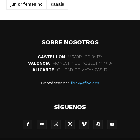
junior femenino
canals
SOBRE NOSOTROS
CASTELLON
MAYOR 100 3º 17ª
VALENCIA
MONESTIR DE POBLET 14 1ª 3º
ALICANTE
CIUDAD DE MATANZAS 12
Contáctanos:
fbcv@fbcv.es
SÍGUENOS