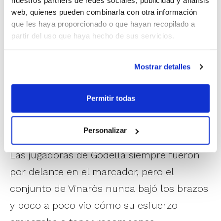
nuestros partners de redes sociales, publicidad y análisis
JUNIOR FEMENINO 1ª ZONAL
web, quienes pueden combinarla con otra información
CB L’Horta Godella
73
–
69
CB Gil Comes
que les haya proporcionado o que hayan recopilado a
partir del uso que haya hecho de sus servicios.
Vinaròs
MVP: Gabriela Escobar (CB Gil Comes
Mostrar detalles
Vinaròs)
Sufriendo mucho ante un rival que nunca
Permitir todas
se rindió, CB L’Horta Godella se ha llevado
el título en Junior Femenino 1ª Zonal
Personalizar
ganando a CB Gil Comes Vinaròs por 73-69.
Las jugadoras de Godella siempre fueron
por delante en el marcador, pero el
conjunto de Vinaròs nunca bajó los brazos
y poco a poco vio cómo su esfuerzo