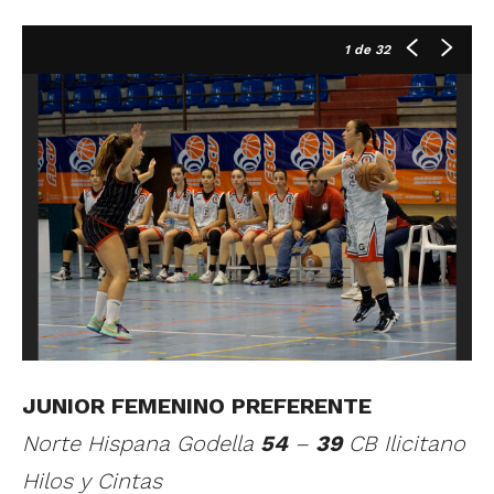
1
de 32
JUNIOR FEMENINO PREFERENTE
Norte Hispana Godella
54
–
39
CB Ilicitano
Hilos y Cintas