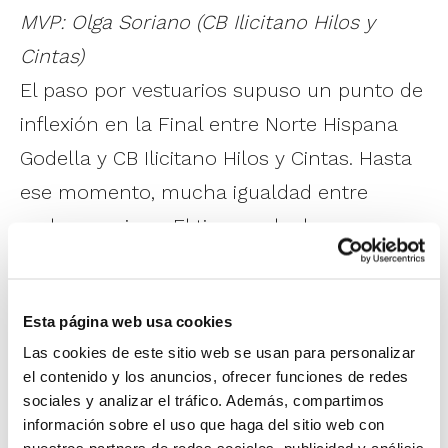
MVP: Olga Soriano (CB Ilicitano Hilos y
Cintas)
El paso por vestuarios supuso un punto de
inflexión en la Final entre Norte Hispana
Godella y CB Ilicitano Hilos y Cintas. Hasta
ese momento, mucha igualdad entre
ambos equipos. El tiempo de descanso es
el que ordenó el juego del conjunto de
Godella, que se mostró mucho más
Esta página web usa cookies
acertado y que sentenció la victoria con un
Las cookies de este sitio web se usan para personalizar
parcial idéntico de 14-8 en el 3º y 4º
el contenido y los anuncios, ofrecer funciones de redes
periodo.
sociales y analizar el tráfico. Además, compartimos
información sobre el uso que haga del sitio web con