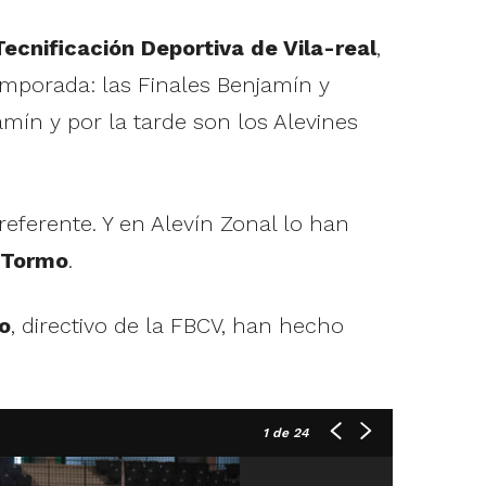
ecnificación Deportiva de Vila-real
,
emporada: las Finales Benjamín y
ín y por la tarde son los Alevines
ferente. Y en Alevín Zonal lo han
 Tormo
.
o
, directivo de la FBCV, han hecho
1
de 24