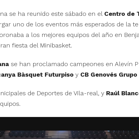
ana se ha reunido este sábado en el
Centro de T
bergar uno de los eventos más esperados de la t
ronaba a los mejores equipos del año en Benjam
an fiesta del Minibasket.
ana
se han proclamado campeones en Alevín Pre
canya Bàsquet Futurpiso
y
CB Genovés Grupo
unicipales de Deportes de Vila-real, y
Raúl Blanc
equipos.