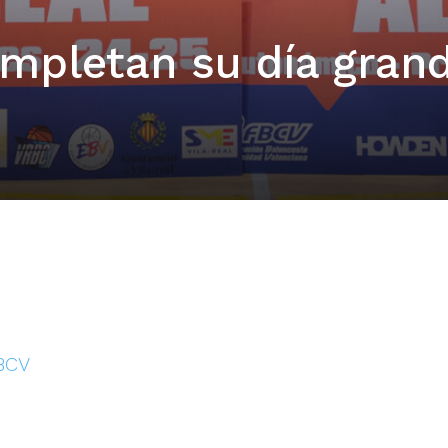
ompletan su día gran
FBCV