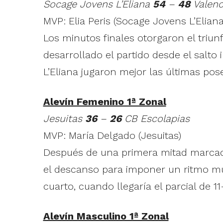
Socage Jovens L’Eliana
54
–
48
Valenc
MVP: Elia Peris (Socage Jovens L’Eliana
Los minutos finales otorgaron el triun
desarrollado el partido desde el salto 
L’Eliana jugaron mejor las últimas po
Alevín Femenino 1ª Zonal
Jesuitas
36
–
26
CB Escolapias
MVP: María Delgado (Jesuitas)
Después de una primera mitad marcada 
el descanso para imponer un ritmo mu
cuarto, cuando llegaría el parcial de 1
Alevín Masculino 1ª Zonal