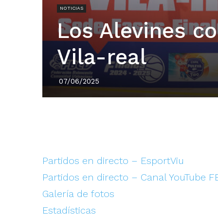
NOTICIAS
Los Alevines c
Vila-real
07/06/2025
Partidos en directo – EsportViu
Partidos en directo – Canal YouTube 
Galería de fotos
Estadísticas