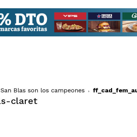
F San Blas son los campeones
ff_cad_fem_au
s-claret