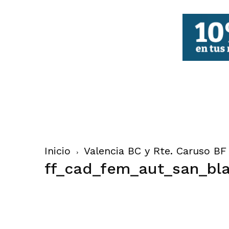
FBCV
Inicio
Valencia BC y Rte. Caruso B
ff_cad_fem_aut_san_bla