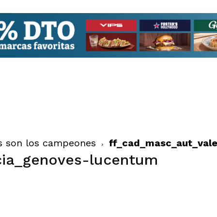
as son los campeones
ff_cad_masc_aut_val
cia_genoves-lucentum