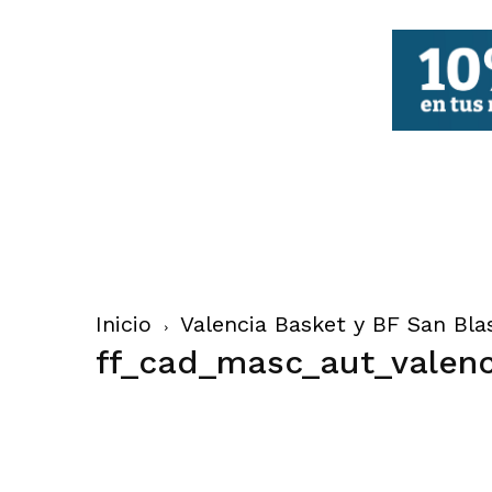
FBCV
Inicio
Valencia Basket y BF San Bl
ff_cad_masc_aut_valen