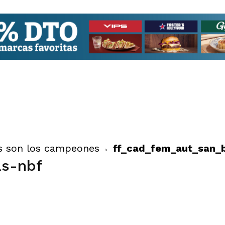
as son los campeones
ff_cad_fem_aut_san_b
as-nbf