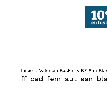
FBCV
Inicio
Valencia Basket y BF San Bl
ff_cad_fem_aut_san_bl