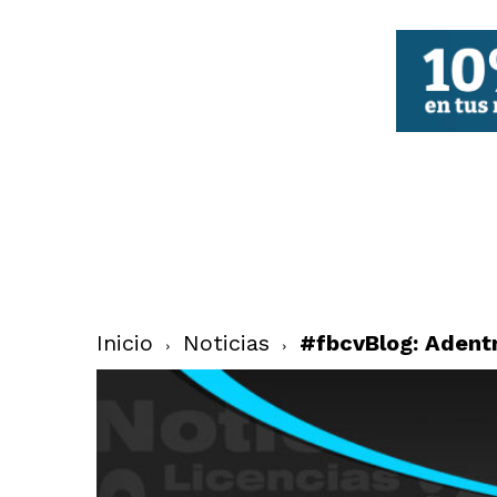
FBCV
Inicio
Noticias
#fbcvBlog: Adentr